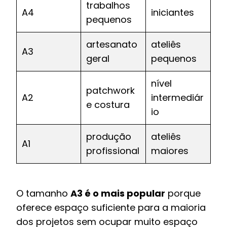
trabalhos
A4
iniciantes
pequenos
artesanato
ateliês
A3
geral
pequenos
nível
patchwork
A2
intermediár
e costura
io
produção
ateliês
A1
profissional
maiores
O tamanho
A3 é o mais popular
porque
oferece espaço suficiente para a maioria
dos projetos sem ocupar muito espaço