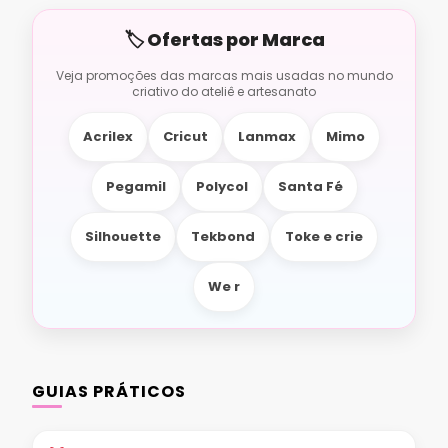
Acrilex
Cricut
Lanmax
Mimo
Pegamil
Polycol
Santa Fé
Silhouette
Tekbond
Toke e crie
We r
GUIAS PRÁTICOS