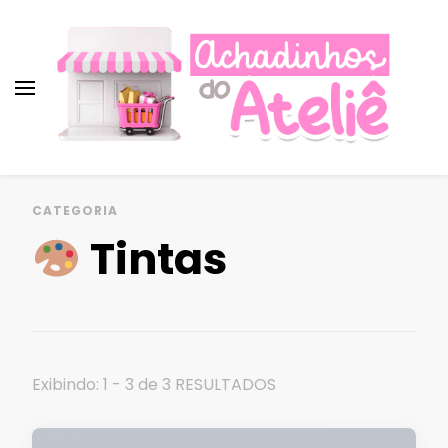
Achadinhos do Ateliê ♡︎
Promoções, cupons e descontos para
artesãs!
Achados imperdíveis para
CATEGORIA
artesanato!
Tintas
Exibindo: 1 - 3 de 3 RESULTADOS