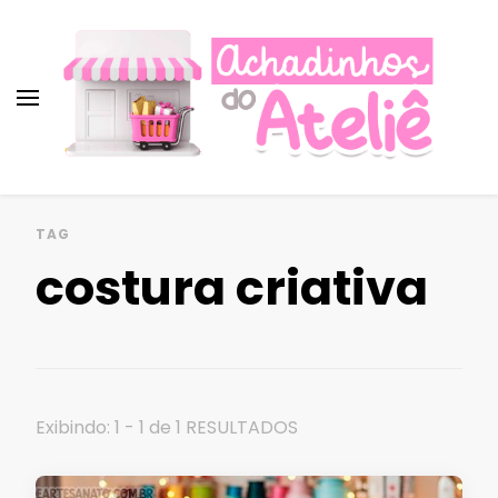
Achadinhos do Ateliê ♡︎
Promoções, cupons e descontos para
artesãs!
Achados imperdíveis para
TAG
artesanato!
costura criativa
Exibindo: 1 - 1 de 1 RESULTADOS