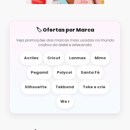
Acrilex
Cricut
Lanmax
Mimo
Pegamil
Polycol
Santa Fé
Silhouette
Tekbond
Toke e crie
We r