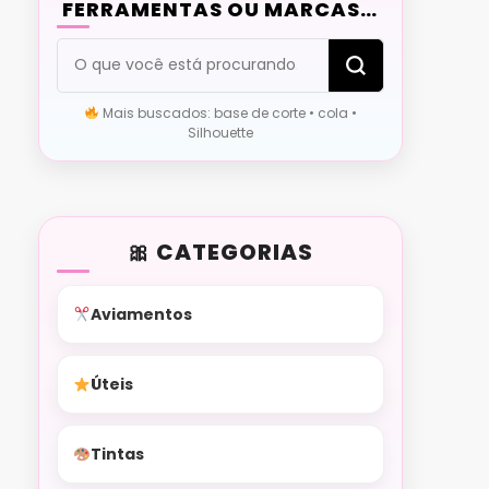
FERRAMENTAS OU MARCAS…
Procurando
algo?
Mais buscados: base de corte • cola •
Silhouette
CATEGORIAS
Aviamentos
Úteis
Tintas