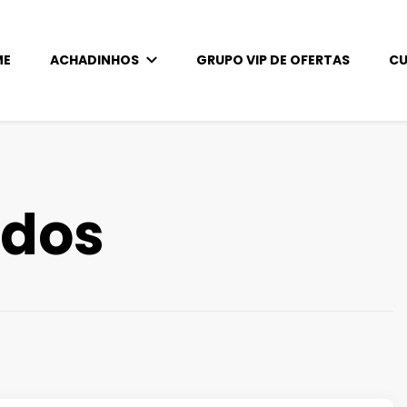
ME
ACHADINHOS
GRUPO VIP DE OFERTAS
CU
s!
Achados imperdíveis para artesanato!
ados