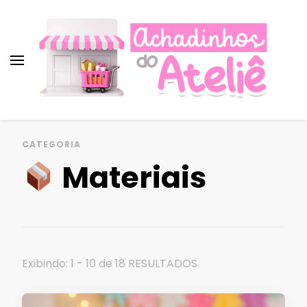
Achadinhos do Ateliê ♡︎
Promoções, cupons e descontos para
artesãs!
Achados imperdíveis para
CATEGORIA
artesanato!
Materiais
Exibindo: 1 - 10 de 18 RESULTADOS