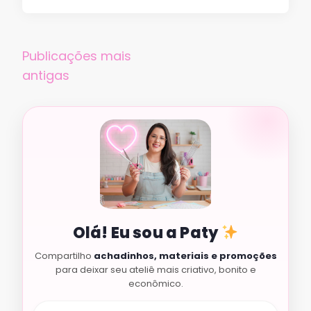
Navegação
Publicações mais
por
antigas
posts
Olá! Eu sou a Paty
Compartilho
achadinhos, materiais e promoções
para deixar seu ateliê mais criativo, bonito e
econômico.