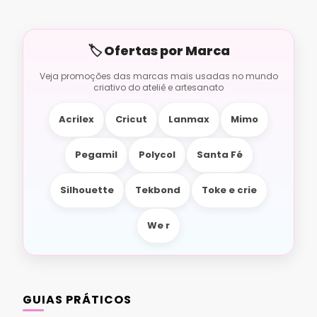
Acrilex
Cricut
Lanmax
Mimo
Pegamil
Polycol
Santa Fé
Silhouette
Tekbond
Toke e crie
We r
GUIAS PRÁTICOS