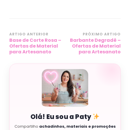
Navegação
ARTIGO ANTERIOR
PRÓXIMO ARTIGO
Base de Corte Rosa –
Barbante Degradê –
de
Ofertas de Material
Ofertas de Material
post
para Artesanato
para Artesanato
Olá! Eu sou a Paty
Compartilho
achadinhos, materiais e promoções