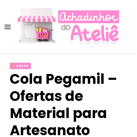
Achadinhos do Ateliê ♡︎
Achadinhos do Ateliê ♡︎
Promoções, cupons e descontos para
artesãs!
Achados imperdíveis para
COLAS
artesanato!
Cola Pegamil –
Ofertas de
Material para
Artesanato