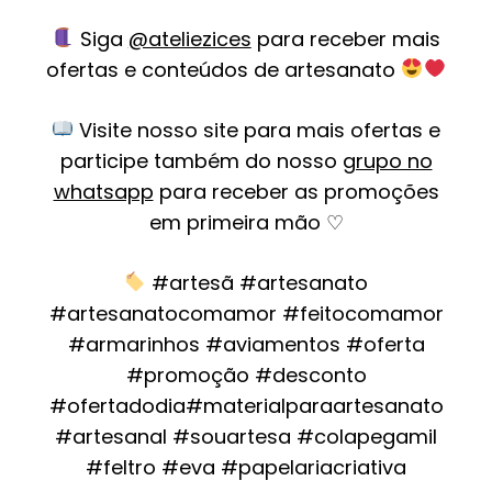
Siga
@ateliezices
para receber mais
ofertas e conteúdos de artesanato
Visite nosso site para mais ofertas e
participe também do nosso
grupo no
whatsapp
para receber as promoções
em primeira mão ♡
#artesã #artesanato
#artesanatocomamor #feitocomamor
#armarinhos #aviamentos #oferta
#promoção #desconto
#ofertadodia#materialparaartesanato
#artesanal #souartesa #colapegamil
#feltro #eva #papelariacriativa