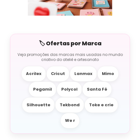
Acrilex
Cricut
Lanmax
Mimo
Pegamil
Polycol
Santa Fé
Silhouette
Tekbond
Toke e crie
We r