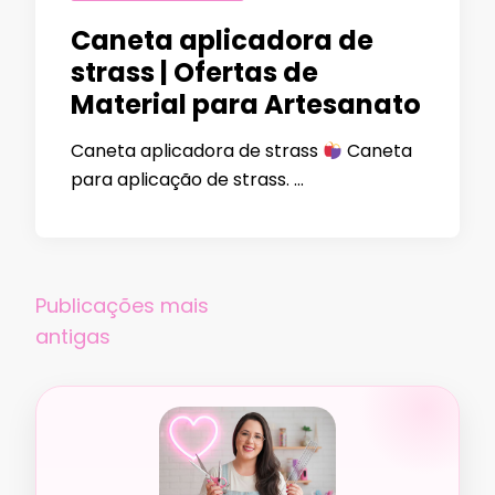
Caneta aplicadora de
strass | Ofertas de
Material para Artesanato
Caneta aplicadora de strass
Caneta
para aplicação de strass. …
Navegação
Publicações mais
por
antigas
posts