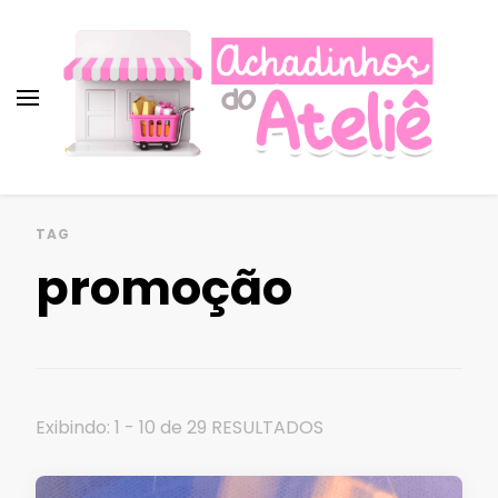
Achadinhos do Ateliê ♡︎
Promoções, cupons e descontos para
artesãs!
Achados imperdíveis para
TAG
artesanato!
promoção
Exibindo: 1 - 10 de 29 RESULTADOS