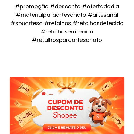
#promoção #desconto #ofertadodia
#materialparaartesanato #artesanal
#souartesa #retalhos #retalhosdetecido
#retalhosemtecido
#retalhosparaartesanato