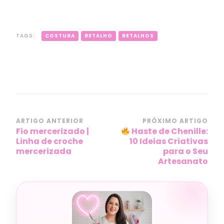
TAGS:
COSTURA
RETALHO
RETALHOS
Navegação
ARTIGO ANTERIOR
PRÓXIMO ARTIGO
Fio mercerizado |
Haste de Chenille:
de
Linha de croche
10 Ideias Criativas
post
mercerizada
para o Seu
Artesanato