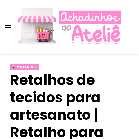
Achadinhos do Ateliê ♡︎
Achadinhos do Ateliê ♡︎
Promoções, cupons e descontos para
artesãs!
Achados imperdíveis para
MATERIAIS
artesanato!
Retalhos de
tecidos para
artesanato |
Retalho para