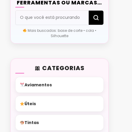
FERRAMENTAS OU MARCAS…
Procurando
algo?
Mais buscados: base de corte • cola •
Silhouette
CATEGORIAS
Aviamentos
Úteis
Tintas