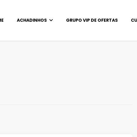
ME
ACHADINHOS
GRUPO VIP DE OFERTAS
CU
s!
Achados imperdíveis para artesanato!