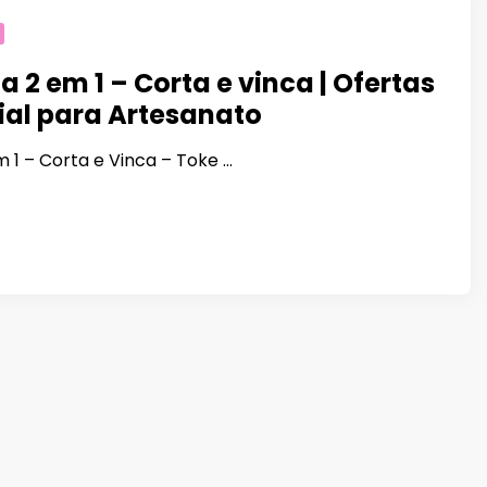
a 2 em 1 – Corta e vinca | Ofertas
ial para Artesanato
m 1 – Corta e Vinca – Toke …