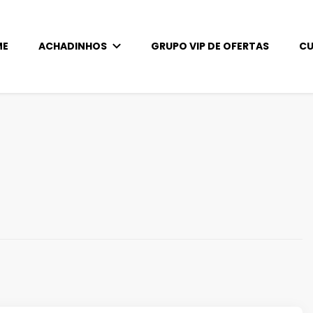
ME
ACHADINHOS
GRUPO VIP DE OFERTAS
CU
s!
Achados imperdíveis para artesanato!