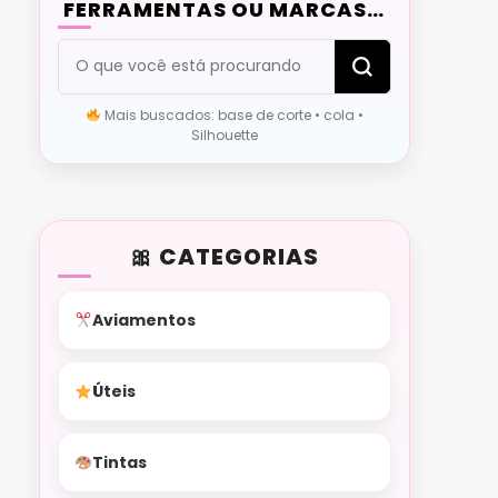
FERRAMENTAS OU MARCAS…
Procurando
algo?
Mais buscados: base de corte • cola •
Silhouette
CATEGORIAS
Aviamentos
Úteis
Tintas